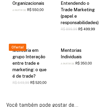
Organizacionais
Entendendo o
Trade Marketing
R$
550,00
A PARTIR DE:
(papel e
responsabilidades)
O
O
R$
899,99
R$
499,99
preço
preço
original
atual
era:
é:
R$ 899,99.
R$ 499
Oferta!
Mentoria em
Mentorias
grupo Interação
Individuais
entre trade e
R$
350,00
A PARTIR DE:
marketing: o que
é de trade?
O
O
R$
649,99
R$
520,00
preço
preço
original
atual
era:
é:
R$ 649,99.
R$ 520,00.
Você também pode gostar de…