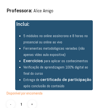
Professora:
Alice Amigo
Inclui:
5 módulos no online assíncrono e 8 horas no
presencial ou online ao vivo
Ferramentas metodológicas variadas (não
apenas vídeo aula expositiva)
para aplicar os conhecimentos
Exercícios
Verificação de aprendizagem 100% digital ao
final do curso
Entrega de
certificado de participação
após conclusão do conteúdo
Disponível por encomenda