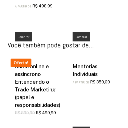
R$
498,99
A PARTIR DE:
Comprar
Comprar
Você também pode gostar de…
Oferta!
Curso online e
Mentorias
assíncrono
Individuais
Entendendo o
R$
350,00
A PARTIR DE:
Trade Marketing
(papel e
responsabilidades)
O
O
R$
899,99
R$
499,99
preço
preço
original
atual
era:
é: