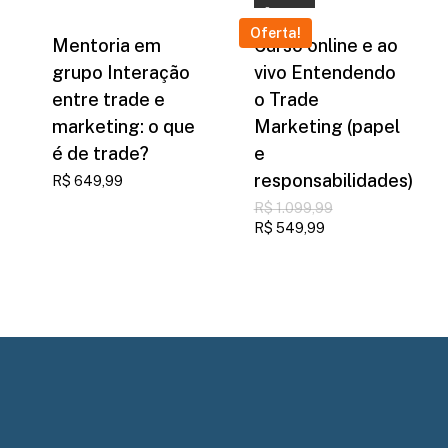
Comprar
R$ 899,99.
R$ 499,99.
Oferta!
Mentoria em
Curso online e ao
grupo Interação
vivo Entendendo
entre trade e
o Trade
marketing: o que
Marketing (papel
é de trade?
e
responsabilidades)
R$
649,99
O
R$
1.099,99
preço
O
R$
549,99
original
preço
era:
atual
R$ 1.099,99.
é:
R$ 549,99.