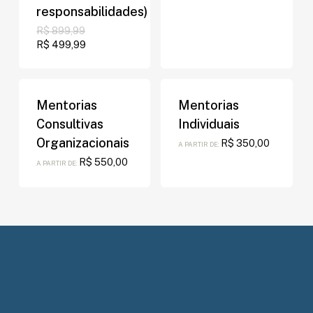
responsabilidades)
O
R$
899,99
preço
O
R$
499,99
original
preço
era:
atual
R$ 899,99.
é:
R$ 499,99.
Mentorias
Mentorias
Consultivas
Individuais
Organizacionais
R$
350,00
A PARTIR DE:
R$
550,00
A PARTIR DE: