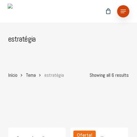
Skip
Menu
to
main
content
estratégia
Início
Tema
estratégia
Showing all 6 results
Oferta!