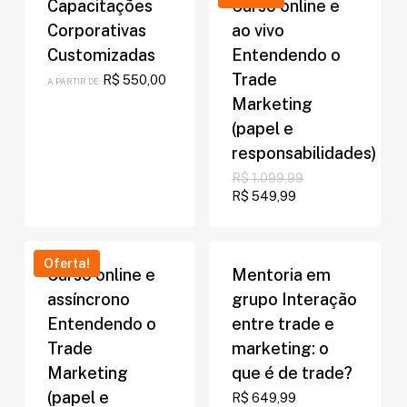
Capacitações
Curso online e
Corporativas
ao vivo
Customizadas
Entendendo o
Trade
R$
550,00
A PARTIR DE:
Marketing
(papel e
responsabilidades)
O
R$
1.099,99
preço
O
R$
549,99
original
preço
era:
atual
R$ 1.099,99.
é:
R$ 549,99.
Oferta!
Curso online e
Mentoria em
assíncrono
grupo Interação
Entendendo o
entre trade e
Trade
marketing: o
Marketing
que é de trade?
(papel e
R$
649,99