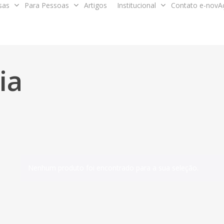
sas
Para Pessoas
Artigos
Institucional
Contato e-novA
ia
Nenhum produto foi encontrado para a sua seleção.