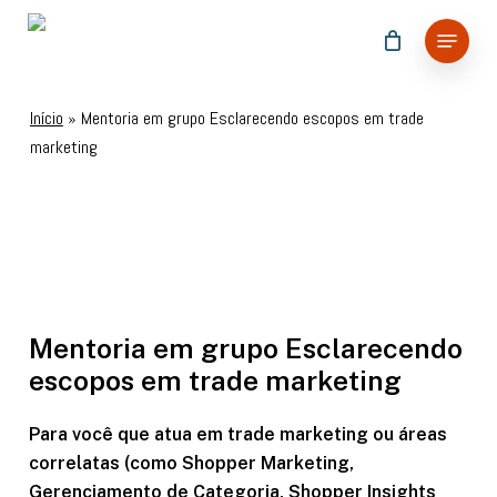
Skip
Menu
to
main
content
Início
»
Mentoria em grupo Esclarecendo escopos em trade
marketing
Mentoria
Online e Ao Vivo
Mentoria em grupo Esclarecendo
escopos em trade marketing
Para você que atua em trade marketing ou áreas
correlatas (como Shopper Marketing,
Gerenciamento de Categoria, Shopper Insights