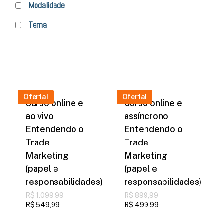
Modalidade
Tema
Oferta!
Oferta!
Curso online e
Curso online e
ao vivo
assíncrono
Entendendo o
Entendendo o
Trade
Trade
Marketing
Marketing
(papel e
(papel e
responsabilidades)
responsabilidades)
O
O
R$
1.099,99
R$
899,99
preço
preço
O
O
R$
549,99
R$
499,99
original
original
preço
preço