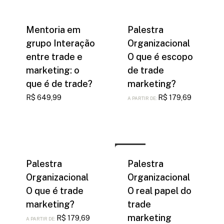
era:
era:
atual
atual
R$ 1.099,99.
R$ 899,99.
é:
é:
R$ 549,99.
R$ 499,99.
Mentoria em
Palestra
grupo Interação
Organizacional
entre trade e
O que é escopo
marketing: o
de trade
que é de trade?
marketing?
R$
649,99
R$
179,69
A PARTIR DE:
Comprar
Palestra
Palestra
Organizacional
Organizacional
O que é trade
O real papel do
marketing?
trade
marketing
R$
179,69
A PARTIR DE: