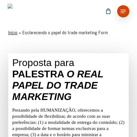
Skip
Menu
to
main
content
Início
»
Esclarecendo o papel do trade marketing Form