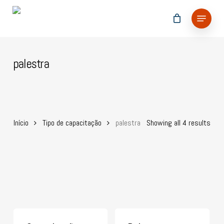
Skip
Menu
to
main
content
palestra
Início
Tipo de capacitação
palestra
Showing all 4 results